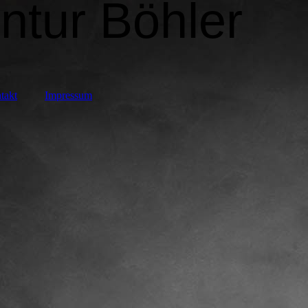
ntur Böhler
takt
Impressum