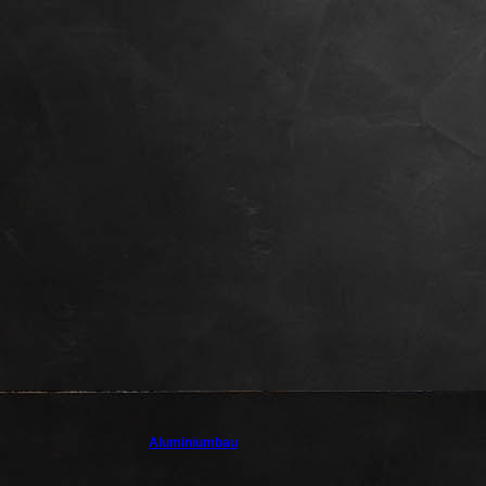
Edelstahlhandlauf
balkon1 (2)
Aluminiumbau