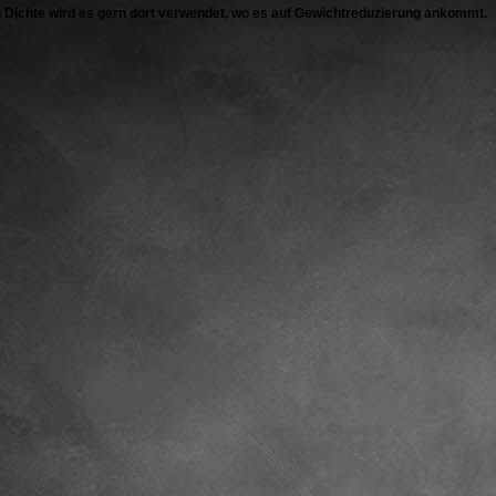
n Dichte wird es gern dort verwendet, wo es auf Gewichtreduzierung ankommt.