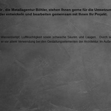
r , die Metallagentur Böhler, stehen Ihnen gerne für die Umsetzun
der entwickeln und bearbeiten gemeinsam mit Ihnen Ihr Projekt.
, Wasserdampf, Luftfeuchtigkeit sowie schwache Säuren und Laugen. Durch s
t er vor allem Verwendung bei den Gestaltungselementen der Architektur. Im Auß