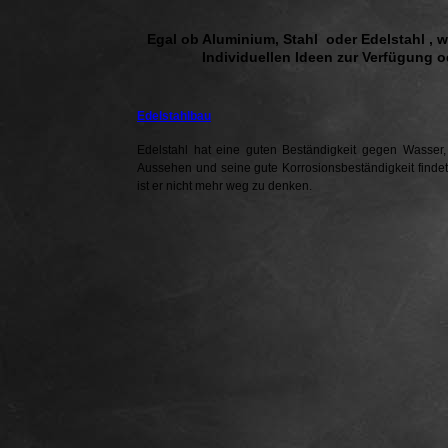
Egal ob Aluminium, Stahl oder Edelstahl , wi
Individuellen Ideen zur Verfügung o
Edelstahlbau
Edelstahl hat eine guten Beständigkeit gegen Wasser
Aussehen und seine gute Korrosionsbeständigkeit finde
ist er nicht mehr weg zu denken.